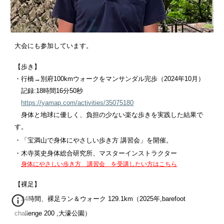
大会にも参加しています。
【歩き】
・行橋→別府100kmウォークをマンサンダル完歩（2024年10月）
記録:18時間16分50秒
https://yamap.com/activities/35075180
身体と地球に優しく、負担の少ない楽な歩きを実践した結果で
す。
・「宝満山で身体にやさしい歩き方 講習会」を開催。
・
木寺英史身体総合研究所
、マスターインストラクター
身体にやさしい歩き方 講習会 を受講したい方はこちら
【裸足】
・24時間、裸足ラン＆ウォーク
129.1km（2025年,barefoot
challenge 200 ,大濠公園）