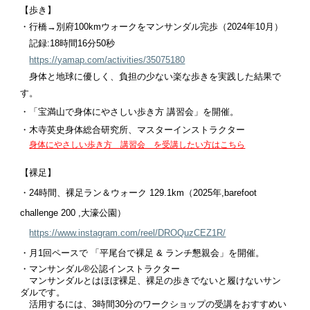
【歩き】
・行橋→別府100kmウォークをマンサンダル完歩（2024年10月）
記録:18時間16分50秒
https://yamap.com/activities/35075180
身体と地球に優しく、負担の少ない楽な歩きを実践した結果で
す。
・「宝満山で身体にやさしい歩き方 講習会」を開催。
・
木寺英史身体総合研究所
、マスターインストラクター
身体にやさしい歩き方 講習会 を受講したい方はこちら
【裸足】
・24時間、裸足ラン＆ウォーク
129.1km（2025年,barefoot
challenge 200 ,大濠公園）
https://www.instagram.com/reel/DROQuzCEZ1R/
・月1回ペースで 「平尾台で裸足 & ランチ懇親会」を開催。
・マンサンダル®︎公認インストラクター
マンサンダルとはほぼ裸足、裸足の歩きでないと履けないサン
ダルです。
活用するには、3時間30分のワークショップの受講をおすすめい