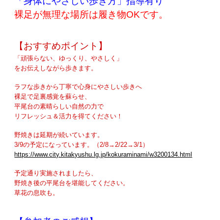
「
身体にやさしい歩き方
」指導有り
裸足が無理な場所は履き物OKです。
【おすすめポイント】
「頑張らない、ゆっくり、やさしく」
をお伝えしながら歩きます。
ラフな歩きから丁寧で心身にやさしい歩きへ
裸足で足裏感覚を蘇らせ、
平尾台の素晴らしい自然の力で
リフレッシュ＆活力を得てください！
野焼きは延期が続いています。
3/9の予定になっています。（2/8→2/22→3/1）
https://www.city.kitakyushu.lg.jp/kokuraminami/w3200134.html
予定通り実施されましたら、
野焼き後の平尾台を堪能してください。
草花の息吹も。