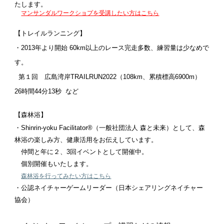
たします。
マンサンダルワークショプを受講したい方はこちら
【トレイルランニング】
・2013年より開始 60km以上のレース完走多数、練習量は少なめで
す。
第１回 広島湾岸TRAILRUN2022（108km、累積標高6900m）
26時間44分13秒 など
【森林浴】
・
Shinrin-yoku Facilitator®︎（一般社団法人 森と未来）として、森
林浴の楽しみ方、健康
活用をお伝えしています。
仲間と年に２、3回イベントとして開催中。
個別開催もいたします。
森林浴を行ってみたい方はこちら
・公認ネイチャーゲームリーダー（日本シェアリングネイチャー
協会）