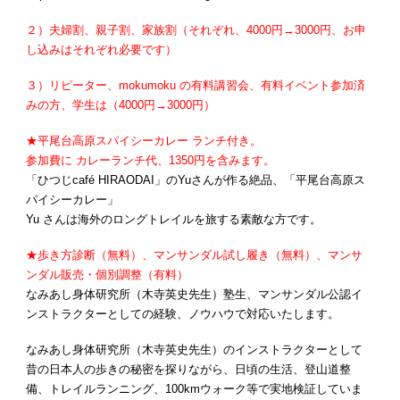
２）夫婦割、親子割、家族割（それぞれ、4000円→3000円、お申
し込みはそれぞれ必要です）
３）リピーター、mokumoku の有料講習会、有料イベント参加済
みの方、学生は（4000円→3000円）
★平尾台高原スパイシーカレー ランチ付き。
参加費に カレーランチ代、1350円を含みます。
「ひつじcafé HIRAODAI」のYuさんが作る絶品、「平尾台高原ス
パイシーカレー」
Yu さんは海外のロングトレイルを旅する素敵な方です。
★歩き方診断（無料）、マンサンダル試し履き（
無料
）、マンサ
ンダル販売・個別調整（有料）
なみあし身体研究所（木寺英史先生）塾生、マンサンダル公認イ
ンストラクターとしての経験、ノウハウで対応いたします。
なみあし身体研究所（木寺英史先生）のインストラクターとして
昔の日本人の歩きの秘密を探りながら、日頃の生活、登山道整
備、トレイルランニング、100kmウォーク等で実地検証していま