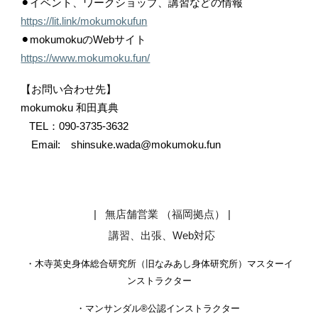
⚫︎イベント、ワークショップ、講習などの情報
https://lit.link/mokumokufun
⚫︎mokumokuのWebサイト
https://www.mokumoku.fun/
【お問い合わせ先】
mokumoku 和田真典
TEL：090-3735-3632
Email: shinsuke.wada@mokumoku.fun
| 無店舗営業 （福岡拠点）
|
講習、出張、Web対応
・木寺英史身体総合研究所（
旧なみあし身体研究所
）マスターイ
ンストラクター
・
マンサンダル®︎公認インストラクター