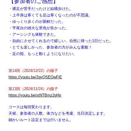
【参加者のご感想】
・裸足が苦手だったけど結構歩けた。
・上半身は寒くても足は寒くなったのが不思議。
・ゆっくり歩くのが新鮮だった。
・平尾台の雄大な景色が良かった。
・アーシングも体験できた。
・自由にさせてくれるので嬉しい、自然に帰った1日だった。
・とても楽しかった、参加者の方がみんな素敵！
・足の指、もっと動くようになりたい。
第14回（2024/12/22）の様子
https://youtu.be/2gyQSEOwFjE
第13回（2024/11/24）の様子
https://youtu.be/stNTBmz2gHo
コースは毎回変わります。
天候、参加者の人数、体力などを考慮、当日決定します。
細かいルート設定までは行いません。