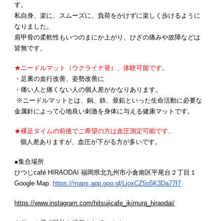
す。
私自身、楽に、スムーズに、負荷をかけずに楽しく歩けるように
なりました。
肩甲骨の柔軟性もいつのまにか上がり、ひざの痛みや故障などは
皆無です。
★ニードルマット（ウクライナ発）、体験可能です。
・足裏の血行改善、姿勢改善に
・痛い人と痛くない人の個人差がかなりあります。
※ニードルマットとは、銅、鉄、亜鉛といった生命活動に必要な
金属針によって心地良い刺激を身体に与える健康マットです。
★裸足タイムの前後でご希望の方は血圧測定可能です。
個人差ありますが、血圧が下がる方が多いです。
●集合場所
ひつじcafé HIRAODAI 福岡県北九州市小倉南区平尾台２丁目１
Google Map
https://maps.app.goo.gl/LjoxCZ5o5K3Da77f7
https://www.instagram.com/hitsujicafe_ikimura_hiraodai/