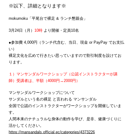
※以下、詳細となります※
mokumoku「平尾台で裸足 & ランチ懇親会」
3
月24日（月）
10時
より開催・定員10名
●参加費 4,000円（ランチ代含む、当日、現金 or PayPay でお支払
い）
裸足文化を広めて行きたい思っていますので割引制度を設けてお
ります。
１）マンサンダルワークショップ（公認インストラクターが講
師）
受講
者は、半額（4000円→2000円）
マンサンダルワークショップについて
サンダルという名の裸足 と言われる マンサンダル
全国で公認のインストラクターがワークショップを開催していま
す。
人間本来のナチュラルな身体の動作を学び、是非、健康づくりに
活かしてください。
https://mansandals.official.ec/categories/4373226