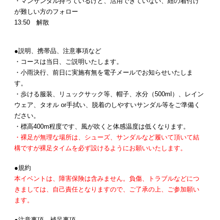
・マンサンダル持っているけど、活用できていない、紐の着付け
が難しい方のフォロー
13:50 解散
●説明、携帯品、注意事項など
・コースは当日、ご説明いたします。
・小雨決行、前日に実施有無を電子メールでお知らせいたしま
す。
・歩ける服装、リュックサック等、帽子、水分（500ml）、レイン
ウェア、タオル or手拭い、脱着のしやすいサンダル等をご準備く
ださい。
・標高400m程度です、風が吹くと体感温度は低くなります。
・裸足が無理な場所は、シューズ、サンダルなど履いて頂いて結
構ですが裸足タイムを必ず設けるようにお願いいたします。
●規約
本イベントは、障害保険は含みません。負傷、トラブルなどにつ
きましては、自己責任となりますので、ご了承の上、ご参加願い
ます。
●注意事項、補足事項