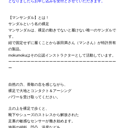
となりましたらお申し込みを受付とさせていただきます。
【マンサンダル】とは！
サンダルという名の裸足
マンサンダルは、裸足の動きでないと履けない唯一のサンダルで
す。
紐で固定せずに履くことから坂田満さん（マンさん）が特許所有
の製品。
mokumokuはその公認インストラクターとして活動しています。
ーーーーーーーーーーーーーーーーーーーーーーーーーーーーー
ー
自然の力、畏敬の念を感じながら、
裸足で大地とコンタクト＆アーシング
パワーを受け取ってください。
土の上を裸足で歩くと、
靴下やシューズのストレスから解放された
足裏の敏感なセンサーが働き始めます。
地面の傾斜、凹凸、温度などを