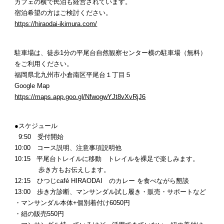
カフェの横で民泊も経営されています。
宿泊希望の方はご検討ください。
https://hiraodai-ikimura.com/
駐車場は、徒歩1分の平尾台自然観察センター横の駐車場（無料）
をご利用ください。
福岡県北九州市小倉南区平尾台１丁目５
Google Map
https://maps.app.goo.gl/NfwogwYJt8vXvRjJ6
●スケジュール
9:50 受付開始
10:00 コース説明、注意事項説明他
10:15 平尾台トレイルに移動 トレイルを裸足で楽しみます。
歩き方もお伝えします。
12:15 ひつじcafé HIRAODAI のカレー を食べながら懇談
13:00 歩き方診断、マンサンダル試し履き・販売・サポートなど
・マンサンダル本体+個別着付け6050円
・紐の販売550円