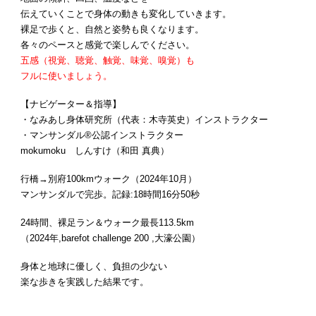
伝えていくことで身体の動きも変化していきます。
裸足で歩くと、自然と姿勢も良くなります。
各々のペースと感覚で楽しんでください。
五感（視覚、聴覚、触覚、味覚、嗅覚）も
フルに使いましょう。
【ナビゲーター＆指導】
・なみあし身体研究所（代表：木寺英史）インストラクター
・マンサンダル®︎公認インストラクター
mokumoku しんすけ（和田 真典）
行橋→別府100kmウォーク（2024年10月）
マンサンダルで完歩。記録:18時間16分50秒
24時間、裸足ラン＆ウォーク最長113.5km
（2024年,barefot challenge 200 ,大濠公園）
身体と地球に優しく、負担の少ない
楽な歩きを実践した結果です。