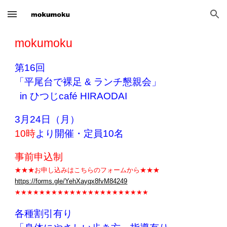
Skip to main content
Skip to navigation
mokumoku
第1
6
回
「平尾台で裸足 & ランチ懇親会」
in ひつじcafé HIRAODAI
3
月24日（月）
10時
より開催・定員10名
事前申込制
★★★お申し込みはこちらのフォームから★★★
https://forms.gle/YehXayqx8fvM84249
★★★★★★★★★★★★★★★★★★★★★★
各種割引有り