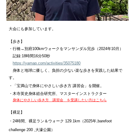
大会にも参加しています。
【歩き】
・行橋→別府100kmウォークをマンサンダル完歩（2024年10月）
記録:18時間16分50秒
https://yamap.com/activities/35075180
身体と地球に優しく、負担の少ない楽な歩きを実践した結果で
す。
・「宝満山で身体にやさしい歩き方 講習会」を開催。
・
木寺英史身体総合研究所
、マスターインストラクター
身体にやさしい歩き方 講習会 を受講したい方はこちら
【裸足】
・24時間、裸足ラン＆ウォーク
129.1km（2025年,barefoot
challenge 200 ,大濠公園）