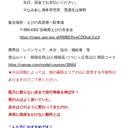
当日、現金でお支払いください。
※なみあし身体研究所 受講生は無料
集合場所：えびの高原第一駐車場
〒889-4302 宮崎県えびの市末永
https://maps.app.goo.gl/RMBERvwCDDkdc2uL9
携帯品：レインウェア、水分、塩分、補給食 等
登山ルート：韓国岳登山口-韓国岳-つつじヶ丘登山口 周回コース
https://yamap.com/model-courses/30664
★火山活動によっては、他の
霧島エリアの
山に変更する可能性が
ありますのでご了承ください。
筋力に頼らない歩きで歩行寿命を伸ばす！
昔の人はよく歩いていた。
歩きはどのように変わってきたのか。
身体に負担をかけない動作とは
こんな方におすすめです！