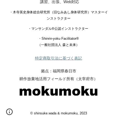
講習、出張、Web対応
・木寺英史身体総合研究所（
旧なみあし身体研究所
）マスターイ
ンストラクター
・
マンサンダル®︎公認インストラクター
・
Shinrin-yoku Facilitator®︎
（一般社団法人 森と未来）
特定商取引法に基づく表記
拠点：福岡県春日市
耕作放棄地活用フィールド所有（太宰府市）
©︎ shinsuke.wada & mokumoku, 2023