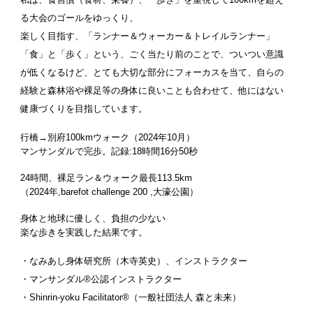
る大会のゴールをゆっくり、
楽しく目指す、「ランナー＆ウォーカー＆トレイルランナー」
「食」と「歩く」という、ごく当たり前のことで、ついつい意識
が低くなるけど、とても大切な部分にフォーカスを当て、自らの
経験と森林浴や裸足等の身体に良いことも合わせて、他にはない
健康づくりを目指しています。
行橋→別府100kmウォーク（2024年10月）
マンサンダルで完歩。記録:18時間16分50秒
24時間、裸足ラン＆ウォーク最長113.5km
（2024年,barefot challenge 200 ,大濠公園）
身体と地球に優しく、負担の少ない
楽な歩きを実践した結果です。
・なみあし身体研究所（木寺英史）、インストラクター
・マンサンダル®︎公認インストラクター
・Shinrin-yoku Facilitator®︎（一般社団法人 森と未来）