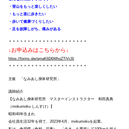
・登山
をもっと楽しくしたい
・もっと楽に
歩きたい
・歩いて健康づくりしたい
・足を故障しがち、痛みがある
＊＊＊＊＊＊＊＊＊＊＊＊＊＊＊＊＊＊＊＊＊
↓お申込みはこちらから↓
https://forms.gle/qmaK6D6WhoZTjVrJ6
＊＊＊＊＊＊＊＊＊＊＊＊＊＊＊＊＊＊＊＊＊
主催 「なみあし身体研究所」
講師紹介
【なみあし身体研究所
マスター
インストラクター 和田真典
（mokumoku しんすけ）】
昭和40年生まれ
会社員生活32年を得て、2023年4月、mokumokuを起業。
私は、食習慣（食材、栄養）、「歩き」を重視して100kmを超え