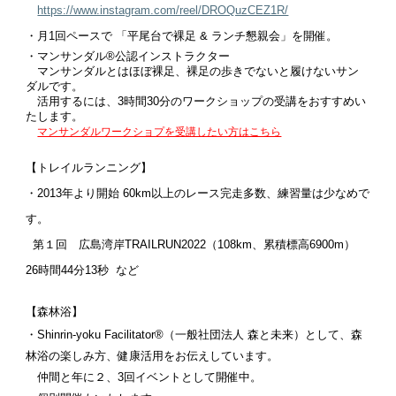
https://www.instagram.com/reel/DROQuzCEZ1R/
・月1回ペースで 「平尾台で裸足 & ランチ懇親会」を開催。
・マンサンダル®︎公認インストラクター
マンサンダルとはほぼ裸足、裸足の歩きでないと履けないサン
ダルです。
活用するには、3時間30分のワークショップの受講をおすすめい
たします。
マンサンダルワークショプを受講したい方はこちら
【トレイルランニング】
・2013年より開始 60km以上のレース完走多数、練習量は少なめで
す。
第１回 広島湾岸TRAILRUN2022（108km、累積標高6900m）
26時間44分13秒 など
【森林浴】
・
Shinrin-yoku Facilitator®︎（一般社団法人 森と未来）として、森
林浴の楽しみ方、健康
活用をお伝えしています。
仲間と年に２、3回イベントとして開催中。