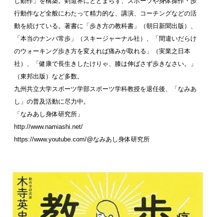
し動作」を構築。剣道界にとどまらず、スポーツや身体操作・歩
行動作など全般にわたって精力的な、講演、コーチングなどの活
動を続けている。著書に「歩き方の教科書」（朝日新聞出版）、
「本当のナンバ常歩」（スキージャーナル社）、「間違いだらけ
のウォーキング歩き方を変えれば痛みが取れる」（実業之日本
社）、「健康で長生きしたけりゃ、膝は伸ばさず歩きなさい。」
（東邦出版）など多数。
九州共立大学スポーツ学部スポーツ学科教授を退任後、「なみあ
し」の普及活動に尽力中。
「なみあし身体研究所」
http://www.namiashi.net/
https://www.youtube.com/@なみあし身体研究所