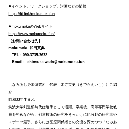
⚫︎イベント、ワークショップ、講習などの情報
https://lit.link/mokumokufun
⚫︎mokumokuのWebサイト
https://www.mokumoku.fun/
【お問い合わせ先】
mokumoku 和田真典
TEL：090-3735-3632
Email: shinsuke.wada@mokumoku.fun
【なみあし身体研究所 代表 木寺英史（きでらえいし）】ご紹
介
昭和33年生まれ
筑波大学剣道部時代は選手として活躍。卒業後、高等専門学校教
員を務めながら、剣道技術の研究をきっかけに他分野の研究者や
スポーツ選手、さらには医療関係者との交流を深めつつ「なみあ