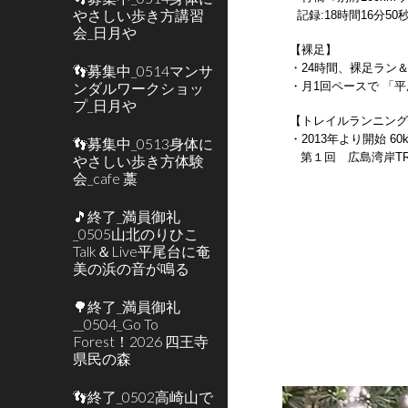
やさしい歩き方講習
記録:18時間16分50
会_日月や
【裸足】
・24時間、裸足ラン＆ウォー
👣募集中_0514マンサ
ンダルワークショッ
・月1回ペースで 「
プ_日月や
【トレイルランニン
・2013年より開始 
👣募集中_0513身体に
第１回 広島湾岸TRAI
やさしい歩き方体験
会_cafe 藁
🎵終了_満員御礼
_0505山北のりひこ
Talk＆Live平尾台に奄
美の浜の音が鳴る
🌳終了_満員御礼
__0504_Go To
Forest！2026 四王寺
県民の森
👣終了_0502高崎山で