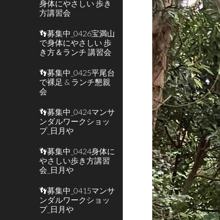
身体にやさしい 歩き
方講習会
👣募集中_0426宝満山
で身体にやさしい 歩
き方＆ランチ 講習会
👣募集中_0425平尾台
で裸足 & ランチ懇親
会
👣募集中_0424マンサ
ンダルワークショッ
プ_日月や
👣募集中_0424身体に
やさしい歩き方講習
会_日月や
👣募集中_0415マンサ
ンダルワークショッ
プ_日月や