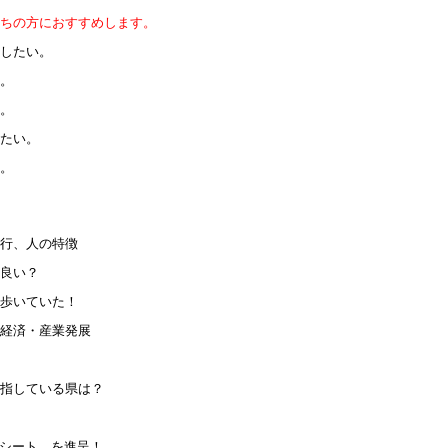
持ちの方におすすめします。
をしたい。
い。
い。
したい。
い。
歩行、人の特徴
に良い？
も歩いていた！
な経済・産業発展
目指している県は？
ックシート を進呈！