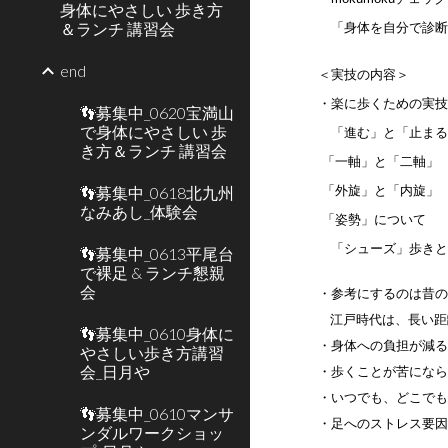
身体にやさしい 歩き方
＆ランチ 講習会
「身体を自分で診断
end
＜実技の内容＞
・楽に歩くための実
👣募集中_0620宝満山
で身体にやさしい 歩
「進む」と「止まる
き方＆ランチ 講習会
「一軸」と「二軸」
👣募集中_0618北九州
「外旋」と「内旋」
なみあし_体験会
「姿勢」について
「シューズ」歩きと
👣募集中_0613平尾台
で裸足 & ランチ懇親
会
・参考にするのは昔
江戸時代は、長い距
👣募集中_0610身体に
・身体への負担が減
やさしい歩き方講習
会_日月や
・歩くことが苦にな
・いつでも、どこで
👣募集中_0610マンサ
・足へのストレス要
ンダルワークショッ