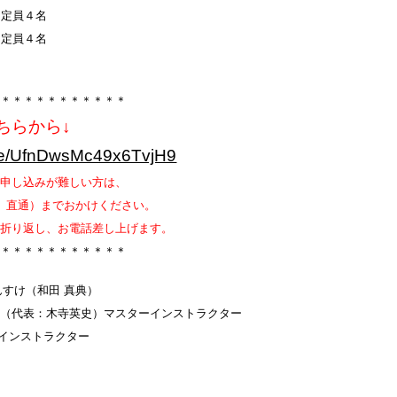
0 定員４名
定員４名
。
＊＊＊＊＊＊＊＊＊＊＊＊
ちらから↓
.gle/UfnDwsMc49x6TvjH9
お申し込みが難しい方は、
2（和田、直通）までおかけください。
は折り返し、お電話差し上げます。
＊＊＊＊＊＊＊＊＊＊＊＊
しんすけ（和田 真典）
所（代表：木寺英史）マスターインストラクター
認インストラクター