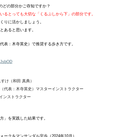
身体のどの部分かご存知ですか？
ているとっても大切な「くるぶしから下」の部分です。
づくりに活かしましょう。
っとあると思います。
（代表：木寺英史）で推奨する歩き方です。
eqJsbOD
しんすけ（和田 真典）
所（代表：木寺英史）マスターインストラクター
認インストラクター
き方」を実践した結果です。
ウォークをマンサンダル完歩（2024年10月）