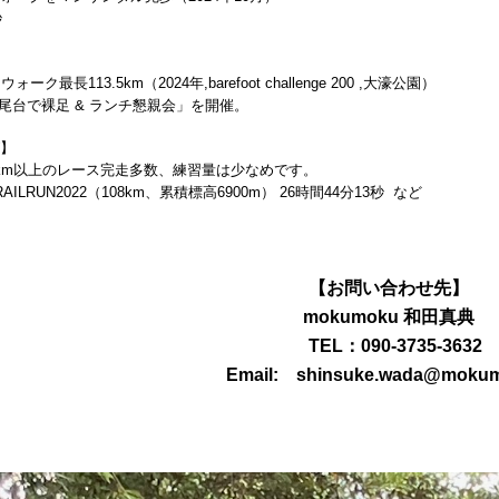
秒
ク最長113.5km（2024年,barefoot challenge 200 ,大濠公園）
平尾台で裸足 & ランチ懇親会」を開催。
グ】
60km以上のレース完走多数、練習量は少なめです。
LRUN2022（108km、累積標高6900m） 26時間44分13秒 など
【お問い合わせ先】
mokumoku 和田真典
TEL：090-3735-3632
Email: shinsuke.wada@mokum