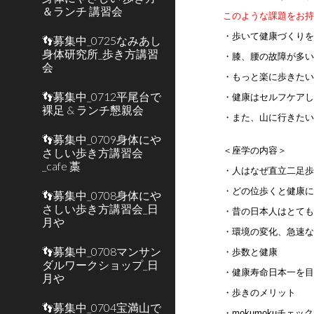
＆ランチ 講習会
このような課題をお
・歩いて健康づくり
👣募集中_0725なみあし
身体研究所_歩き方講習
・膝、腰の故障が多
会
・もっと楽に歩きた
👣募集中_0712平尾台で
・健康はセルフケア
裸足 & ランチ懇親会
・また、山に行きた
👣募集中_0709身体にや
＜座学の内容＞
さしい歩き方講習会
_cafe 藁
・人はなぜ直立二足
・どの位歩くと健康
👣募集中_0708身体にや
さしい歩き方講習会_日
・昔の日本人はとて
月や
・環境の変化、急速
👣募集中_0708マンサン
・歩数と健康
ダルワークショップ_日
・健康寿命日本一を
月や
・歩きのメリット
👣募集中_0704宝満山で
・mokumokuチェ