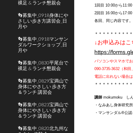
裸足 & ランチ懇親会
1回目
1
0
:00から1
1
:0
2回目 16:00から17:00
👣募集中_0918身体にや
さしい歩き方講習会_日
各回、同じ内容です
月や
＊＊＊＊＊＊＊＊＊
👣募集中_0918マンサン
↓お申込みはこ
ダルワークショップ_日
月や
https://forms
パソコンやスマホで
👣募集中_0830平尾台で
裸足 & ランチ懇親会
090-3735-363
電話に出れない場合
👣募集中_0829宝満山で
＊＊＊＊＊＊＊＊＊
身体にやさしい 歩き方
＆ランチ 講習会
講師
mokumoku 
👣募集中_0823宝満山で
・なみあし身体研究
身体にやさしい 歩き方
・マンサンダル®︎公
＆ランチ 講習会
👣募集中_0820北九州な