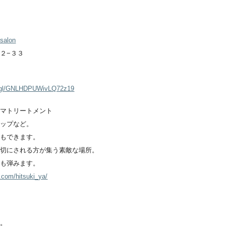
/salon
２−３３
o.gl/GNLHDPUWivLQ72z19
ロマトリートメント
ョップなど。
事もできます。
大切にされる方が集う素敵な場所。
話も弾みます。
.com/hitsuki_ya/
す。