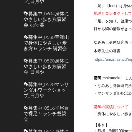
プ_日月や
「足」（foot）は
👣募集中_0604身体に
地球とコンタクトし
やさしい歩き方講習
「足」を知り、健康
会_cafe 藁
目から鱗の情報がき
👣募集中_0530宝満山
で身体にやさしい 歩
なみあし身体研究所
き方＆ランチ 講習会
木寺先生の著書
https://amzn.asia/d/
👣募集中_0520身体に
やさしい歩き方講習
会_日月や
講師
mokumoku 
👣募集中_0520マンサ
・なみあし身体研究
ンダルワークショッ
・マンサンダル®︎公
プ_日月や
講師の実績について
👣募集中_0516平尾台
で裸足 & ランチ懇親
「身体にやさしい歩
会
【歩き】
👣募集中_0514身体に
・行橋→別府100km