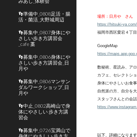
みあし_体験会
👣準備中_0808足活・腸
場所：日月や さん
活・菌活_大野城周辺
https://hitsuki-ya.com
👣募集中_0807身体にや
福岡市西区愛宕４丁目
さしい歩き方講習会
_cafe 藁
GoogleMap
https://maps.app.go
👣募集中_0806身体にや
さしい歩き方講習会_日
数秘術、星読み、ア
月や
カフェ、セレクトシ
👣募集中_0806マンサン
身体にやさしいお食
ダルワークショップ_日
自然派の方、自分を
月や
スタッフさんとの会
👣中止_0802高崎山で身
https://www.instagram
体にやさしい 歩き方講
習会
👣募集中_0726宝満山で
以下、詳細になりま
身体にやさしい 歩き方