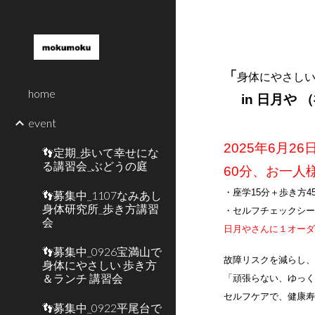
Sk
「
身体にやさし
home
in 日月や 
event
2025年
6
月2
6
👣定期_歩いて幸せにな
る講習会_ぶどうの庭
60分、お一人様 
・
座学15分＋歩き方4
👣募集中_1107なみあし
身体研究所_歩き方講習
・セルフチェックシ
会
日月やさんに１オー
👣募集中_0926宝満山で
故障リスクを減らし
身体にやさしい 歩き方
＆ランチ 講習会
「頑張らない、ゆっ
セルフケアで、健康
👣募集中_0922平尾台で