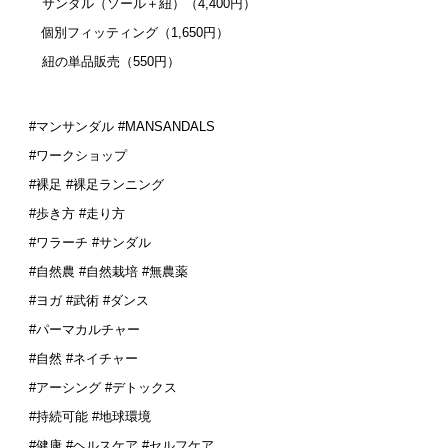
サンダル（ソール＋紐）（4,400円）
個別フィッティング（1,650円）
紐の単品販売（550円）
#マンサンダル #MANSANDALS
#ワークショップ
#裸足 #裸足ランニング
#歩き方 #走り方
#ワラーチ #サンダル
#自然農 #自然栽培 #無農薬
#ヨガ #武術 #ダンス
#パーマカルチャー
#自然 #ネイチャー
#アーシング #デトックス
#持続可能 #地球環境
#健康 #ヘルスケア #セルフケア