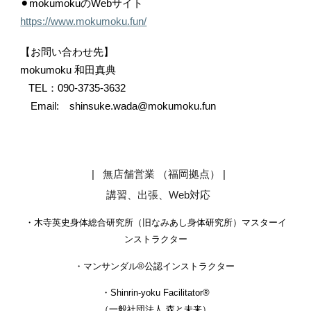
⚫︎mokumokuのWebサイト
https://www.mokumoku.fun/
【お問い合わせ先】
mokumoku 和田真典
TEL：090-3735-3632
Email: shinsuke.wada@mokumoku.fun
| 無店舗営業 （福岡拠点）
|
講習、出張、Web対応
・木寺英史身体総合研究所（
旧なみあし身体研究所
）マスターイ
ンストラクター
・
マンサンダル®︎公認インストラクター
・
Shinrin-yoku Facilitator®︎
（一般社団法人 森と未来）