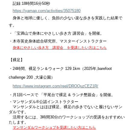
記録:18時間16分50秒
https://yamap.com/activities/35075180
身体と地球に優しく、負担の少ない楽な歩きを実践した結果で
す。
・「宝満山で身体にやさしい歩き方 講習会」を開催。
・
木寺英史身体総合研究所
、マスターインストラクター
身体にやさしい歩き方 講習会 を受講したい方はこちら
【裸足】
・24時間、裸足ラン＆ウォーク
129.1km（2025年,barefoot
challenge 200 ,大濠公園）
https://www.instagram.com/reel/DROQuzCEZ1R/
・月1回ペースで 「平尾台で裸足 & ランチ懇親会」を開催。
・マンサンダル®︎公認インストラクター
マンサンダルとはほぼ裸足、裸足の歩きでないと履けないサン
ダルです。
活用するには、3時間30分のワークショップの受講をおすすめい
たします。
マンサンダルワークショプを受講したい方はこちら