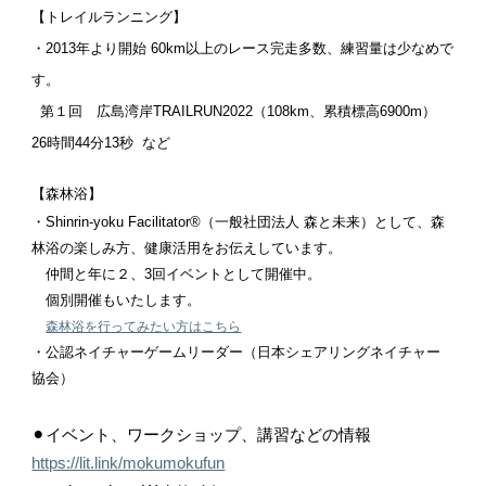
【トレイルランニング】
・2013年より開始 60km以上のレース完走多数、練習量は少なめで
す。
第１回 広島湾岸TRAILRUN2022（108km、累積標高6900m）
26時間44分13秒 など
【森林浴】
・
Shinrin-yoku Facilitator®︎（一般社団法人 森と未来）として、森
林浴の楽しみ方、健康
活用をお伝えしています。
仲間と年に２、3回イベントとして開催中。
個別開催もいたします。
森林浴を行ってみたい方はこちら
・公認ネイチャーゲームリーダー（日本シェアリングネイチャー
協会）
⚫︎イベント、ワークショップ、講習などの情報
https://lit.link/mokumokufun