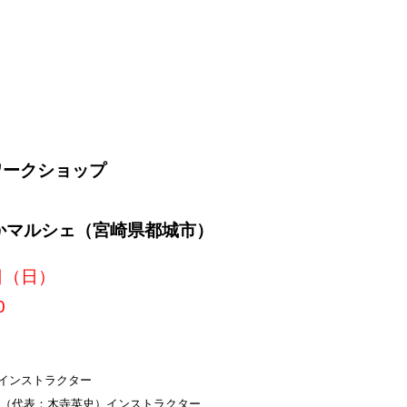
ip to main content
Skip to navigat
ワークショップ
かマルシェ（宮崎県都城市）
日（
日
）
0
認インストラクター
所（代表：木寺英史）インストラクター