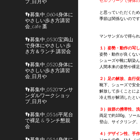
プ_日月や
セルフワークで身体
と思っていただくた
👣募集中_0604身体に
季節は関係ないので
やさしい歩き方講習
会_cafe 藁
マンサンダルで得ら
👣募集中_0530宝満山
で身体にやさしい 歩
１）姿勢・動作の写
き方＆ランチ 講習会
姿勢・動作が良くな
シューズや靴に馴染
👣募集中_0520身体に
人間本来の姿勢や裸
やさしい歩き方講習
会_日月や
２）足の解放、血行
靴下、シューズで安
👣募集中_0520マンサ
解放して歩くことに
ンダルワークショッ
冷え性が解消したと
プ_日月や
３）抜群の携帯性、
👣募集中_0516平尾台
両足で約100g、ソー
で裸足 & ランチ懇親
登山、サイクリング
会
４）デザイン性、手
👣募集中_0514身体に
ソールの色、ひも（