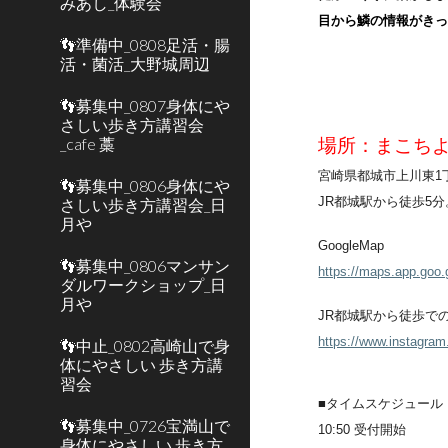
みあし_体験会
目から鱗の情報がき
👣準備中_0808足活・腸
活・菌活_大野城周辺
👣募集中_0807身体にや
さしい歩き方講習会
_cafe 藁
場所：まこちよ
宮崎県都城市上川東1丁
👣募集中_0806身体にや
JR都城駅から徒歩5分
さしい歩き方講習会_日
月や
GoogleMap
👣募集中_0806マンサン
https://maps.app.go
ダルワークショップ_日
月や
JR都城駅から徒歩で
https://www.instagram
👣中止_0802高崎山で身
体にやさしい 歩き方講
習会
■タイムスケジュール
👣募集中_0726宝満山で
10:50 受付開始
身体にやさしい 歩き方