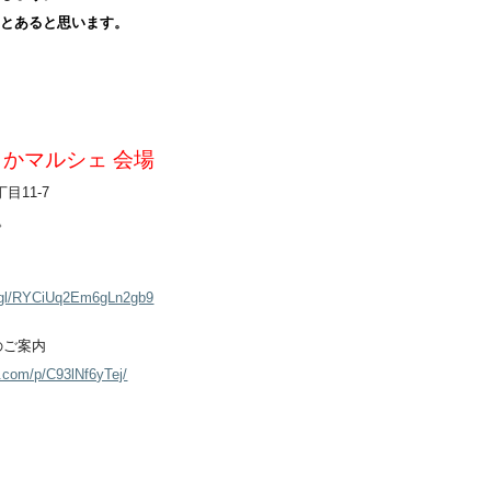
っとあると思います。
かマルシェ 会場
目11-7
。
o.gl/RYCiUq2Em6gLn2gb9
のご案内
.com/p/C93lNf6yTej/