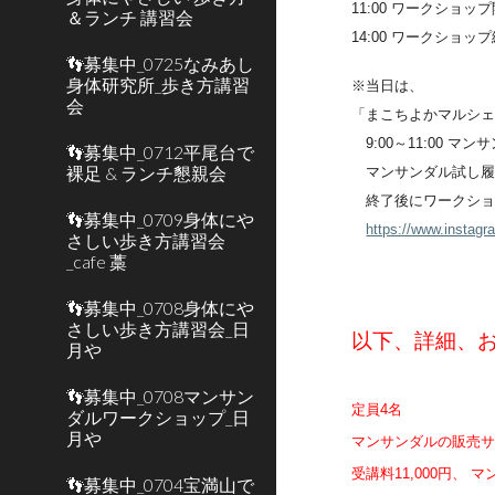
11:00 ワークショッ
＆ランチ 講習会
14:00 ワークショッ
👣募集中_0725なみあし
身体研究所_歩き方講習
※当日は、
会
「まこちよかマルシ
9:00～11:00 マ
👣募集中_0712平尾台で
裸足 & ランチ懇親会
マンサンダル試し履
終了後にワークショ
👣募集中_0709身体にや
https://www.insta
さしい歩き方講習会
_cafe 藁
👣募集中_0708身体にや
さしい歩き方講習会_日
以下、詳細、
月や
👣募集中_0708マンサン
定員
4名
ダルワークショップ_日
月や
マンサンダルの販売
受講料11,000円、
👣募集中_0704宝満山で