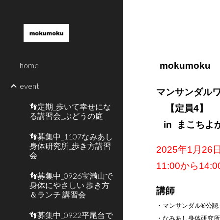
Sk
home
mokumoku
event
マンサンダル
👣定期_歩いて幸せにな
【定員4】
る講習会_ぶどうの庭
in
まこちよ
👣募集中_1107なみあし
身体研究所_歩き方講習
2025年1月2
6
会
1
1
:00から1
4
:0
👣募集中_0926宝満山で
身体にやさしい 歩き方
講師
＆ランチ 講習会
・マンサンダル®︎公
👣募集中_0922平尾台で
・なみあし身体研究