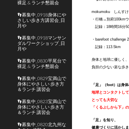
裸足 & ランチ懇親会
mokumoku しんす
👣募集中_0918身体にや
・行橋→別府100km
さしい歩き方講習会_日
月や
記録：18時間16分5
👣募集中_0918マンサン
・barefoot chall
ダルワークショップ_日
記録：113.5km
月や
身体と地球に優しく
👣募集中_0830平尾台で
裸足 & ランチ懇親会
負担の少ない楽な歩
👣募集中_0829宝満山で
身体にやさしい 歩き方
「足」（foot）は
＆ランチ 講習会
地球とコンタクトし
とっても大切な
👣募集中_0823宝満山で
身体にやさしい 歩き方
「くるぶしから下」
＆ランチ 講習会
「足」を知り、
👣募集中_0820北九州な
健康づくりに活かし