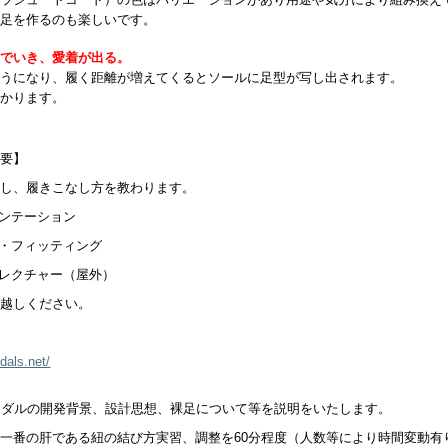
１足を作るのも楽しいです。
んでいき、愛着が出る。
ようになり、履く距離が増えてくるとソールに足型が写し出されます。
わかります。
概要】
成し、履きこなし方を教わります。
ンテーション
・フィッティング
レクチャー（屋外）
お越しください。
dals.net/
ンダルの開発背景、設計思想、裸足について等を説明をいたします。
一番の肝である紐の結び方実習、調整を60分程度（人数等により時間変動有