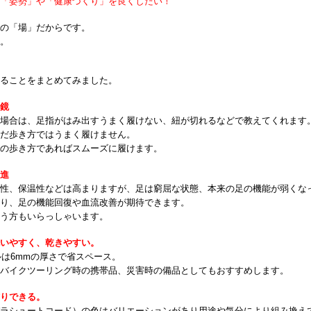
の「姿勢」や「健康づくり」を良くしたい！
めの「場」だからです。
す。
れることをまとめてみました。
し鏡
い場合は、足指がはみ出すうまく履けない、紐が切れるなどで教えてくれます
んだ歩き方ではうまく履けません。
足の歩き方であればスムーズに履けます。
促進
全性、保温性などは高まりますが、足は窮屈な状態、本来の足の機能が弱くな
より、足の機能回復や血流改善が期待できます。
いう方もいらっしゃいます。
洗いやすく、乾きやすい。
ルは6mmの厚さで省スペース。
、バイクツーリング時の携帯品、災害時の備品としてもおすすめします。
作りできる。
パラシュートコード）の色はバリエーションがあり用途や気分により組み換え