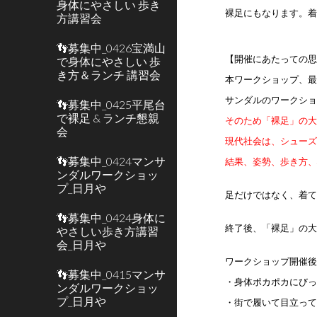
身体にやさしい 歩き
裸足にもなります。
方講習会
👣募集中_0426宝満山
【開催にあたっての
で身体にやさしい 歩
き方＆ランチ 講習会
本ワークショップ、
サンダルのワークシ
👣募集中_0425平尾台
で裸足 & ランチ懇親
そのため「裸足」の
会
現代社会は、シュー
👣募集中_0424マンサ
結果、姿勢、歩き方
ンダルワークショッ
プ_日月や
足だけではなく、着
👣募集中_0424身体に
終了後、「裸足」の
やさしい歩き方講習
会_日月や
ワークショップ開催
👣募集中_0415マンサ
・身体ポカポカにび
ンダルワークショッ
プ_日月や
・街で履いて目立っ