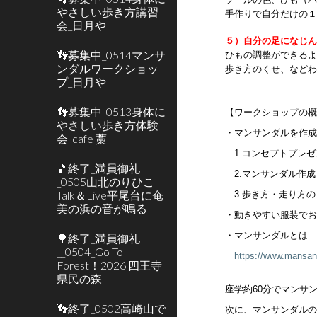
やさしい歩き方講習
手作りで自分だけの
会_日月や
５）自分の足になじ
👣募集中_0514マンサ
ひもの調整ができる
ンダルワークショッ
歩き方のくせ、など
プ_日月や
👣募集中_0513身体に
【ワークショップの
やさしい歩き方体験
・マンサンダルを作
会_cafe 藁
1.コンセプトプレゼ
🎵終了_満員御礼
2.マンサンダル作成
_0505山北のりひこ
Talk＆Live平尾台に奄
3.歩き方・走り方の
美の浜の音が鳴る
・動きやすい服装で
・マンサンダルとは
🌳終了_満員御礼
__0504_Go To
https://www.mansan
Forest！2026 四王寺
県民の森
座学約60分でマンサ
👣終了_0502高崎山で
次に、マンサンダルの