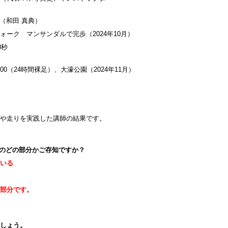
け（和田 真典）
ウォーク マンサンダルで完歩（2024年10月）
0秒
enge 200（24時間裸足）、大濠公園（2024年11月）
、
きや走りを実践した講師の結果です。
身体のどの部分かご存知ですか？
ている
の部分です。
ましょう。