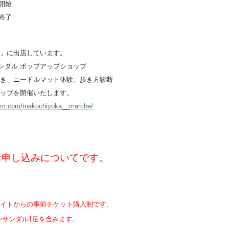
プ開始
プ終了
ェ」に出店しています。
ンサンダル ポップアップショップ
き、ニードルマット体験、歩き方診断
ップを開催いたします。
gram.com/makochiyoka__marche/
お申し込み
についてです。
サイトからの事前チケット
購入
制です。
 マンサンダル1足を含みます。