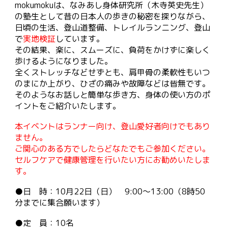
mokumokuは、なみあし身体研究所（木寺英史先生）
の塾生として昔の日本人の
歩きの秘密
を探りながら、
日頃の生活、登山道整備、トレイルランニング、登山
で
実地検証
しています。
その結果、
楽に、スムーズに、負荷をかけずに楽しく
歩けるようになりました。
全くストレッチなどせずとも、肩甲骨の柔軟性もいつ
のまにか上がり、ひざの痛みや故障などは皆無です。
そのようなお話しと簡単な歩き方
、身体の使い方の
ポ
イントをご紹介いたします。
本イベントはランナー向け、登山愛好者向けでもあり
ません。
ご関心のある方でしたらどなたでもご参加ください。
セルフケアで健康管理を行いたい方にお勧めいたしま
す。
●日 時：
10
月2
2
日（
日
） 9:00～13:00（8時50
分までに集合願います）
●定 員：10名