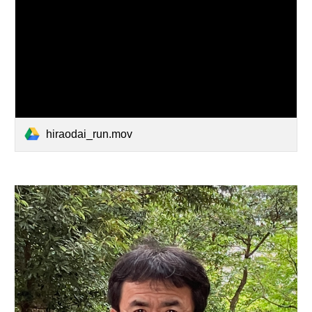
hiraodai_run.mov