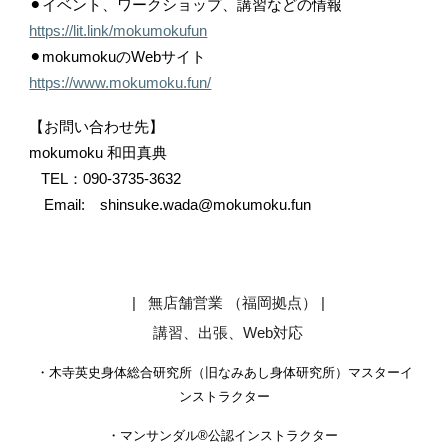
⚫︎イベント、ワークショップ、講習などの情報
https://lit.link/mokumokufun
⚫︎mokumokuのWebサイト
https://www.mokumoku.fun/
【お問い合わせ先】
mokumoku 和田真典
TEL：090-3735-3632
Email: shinsuke.wada@mokumoku.fun
| 無店舗営業 （福岡拠点）
|
講習、出張、Web対応
・木寺英史身体総合研究所（
旧なみあし身体研究所
）マスターイ
ンストラクター
・
マンサンダル®︎公認インストラクター