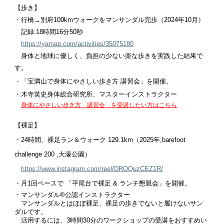
【歩き】
・行橋→別府100kmウォークをマンサンダル完歩（2024年10月）
記録:18時間16分50秒
https://yamap.com/activities/35075180
身体と地球に優しく、負担の少ない楽な歩きを実践した結果で
す。
・「宝満山で身体にやさしい歩き方 講習会」を開催。
・
木寺英史身体総合研究所
、マスターインストラクター
身体にやさしい歩き方 講習会 を受講したい方はこちら
【裸足】
・24時間、裸足ラン＆ウォーク
129.1km（2025年,barefoot
challenge 200 ,大濠公園）
https://www.instagram.com/reel/DROQuzCEZ1R/
・月1回ペースで 「平尾台で裸足 & ランチ懇親会」を開催。
・マンサンダル®︎公認インストラクター
マンサンダルとはほぼ裸足、裸足の歩きでないと履けないサン
ダルです。
活用するには、3時間30分のワークショップの受講をおすすめい