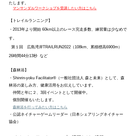
たします。
マンサンダルワークショプを受講したい方はこちら
【トレイルランニング】
・2013年より開始 60km以上のレース完走多数、練習量は少なめで
す。
第１回 広島湾岸TRAILRUN2022（108km、累積標高6900m）
26時間44分13秒 など
【森林浴】
・
Shinrin-yoku Facilitator®︎（一般社団法人 森と未来）として、森
林浴の楽しみ方、健康
活用をお伝えしています。
仲間と年に２、3回イベントとして開催中。
個別開催もいたします。
森林浴を行ってみたい方はこちら
・公認ネイチャーゲームリーダー（日本シェアリングネイチャー
協会）