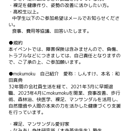
・裸足を健康作り、姿勢の改善に活かしたい方。
・高校生以上。
中学生以下のご参加希望はメールでお知らせくださ
い。
食事、費用等協議、回答いたします。
●規約
本イベントでは、障害保険は含みませんので、負傷、
トラブルなどにつきましては、自己責任となりますの
で、ご了承の上、ご参加願います。
●mokumoku 自己紹介 愛称：しんすけ、本名：和
田真典
32年間の会社員生活を経て、2021年3月に早期退
職、2023年4月にmokumokuを開業、食事改善、歩行
術、森林浴、快医学、裸足、マンサンダルを活用し、
自然環境や人間の本来の力を活かした健康づくり支援
を行って
います
。
・裸足、マンサンダル愛好家
・なみあし身体研究所（木寺英史先生）塾生