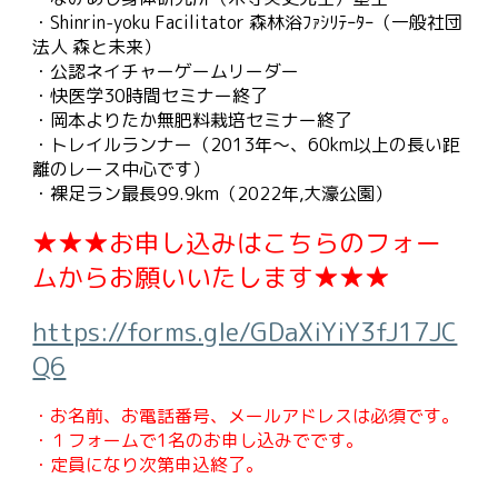
・Shinrin-yoku Facilitator 森林浴ﾌｧｼﾘﾃｰﾀｰ（一般社団
法人 森と未来）
・公認ネイチャーゲームリーダー
・快医学30時間セミナー終了
・岡本よりたか無肥料栽培セミナー終了
・トレイルランナー（2013年〜、60km以上の長い距
離のレース中心です）
・裸足ラン最長99.9km（2022年,大濠公園）
★★★お申し込みはこちらのフォー
ムからお願いいたします★★★
https://forms.gle/GDaXiYiY3fJ17JC
Q6
・お名前、お電話番号、メールアドレスは必須です。
・１フォームで1名のお申し込みでです。
・定員になり次第申込終了。