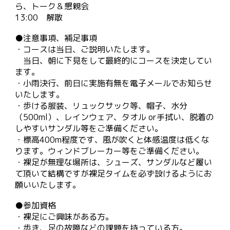
ら、トーク＆懇親会
13:00 解散
●注意事項、
補足事項
・コースは当日、ご説明いたします。
当日、朝に下見をして最終的にコースを決定してい
ます。
・小雨決行、前日に実施有無を電子メールでお知らせ
いたします。
・歩ける服装、
リュックサック等、
帽子、水分
（500ml）、レインウェア、タオル or手拭い、脱着の
しやすいサンダル等をご準備ください。
・標高400m程度です、風が吹くと体感温度は低くな
ります。
ウィンドブレーカー
等をご準備ください。
・裸足が無理な場所は、シューズ、サンダルなど履い
て頂いて結構ですが裸足タイムを必ず設けるようにお
願いいたします。
●参加資格
・裸足にご興味がある方。
・歩き、足の故障などの課題を持っている方。