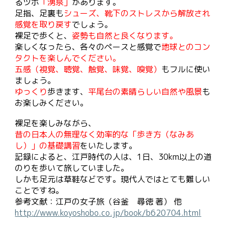
るツボ
「湧泉」
があります。
足指、足裏も
シューズ、靴下のストレスから解放され
感覚を取り戻す
でしょう。
裸足で歩くと、
姿勢も自然と良くなります。
楽しくなったら、各々のペースと感覚で
地球とのコン
タクトを楽しんでください。
五感（視覚、聴覚、触覚、味覚、嗅覚）
もフルに使い
ましょう。
ゆっくり
歩きます、
平尾台の素晴らしい自然や風景
も
お楽しみください。
裸足を楽しみながら、
昔の日本人の無理なく効率的な「歩き方（なみあ
し）」の基礎講習
を
いたします
。
記録によると、江戸時代の人は、1日、30km以上の道
のりを歩いて旅していました。
しかも足元は草鞋などです。現代人ではとても難しい
ことですね。
参考文献：江戸の女子旅（谷釜 尋徳 著） 他
http://www.koyoshobo.co.jp/book/b620704.html