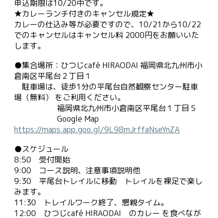
申込期限は
10
/
20
中です。
★カレーランチ付きのキャンセル規定★
カレーの仕込み等が必要ですので、
10
/21から
10
/
22
でのキャンセルはキャンセル料 2000円をお願いいた
します。
●集合場所：ひつじcafé HIRAODAI 福岡県北九州市小
倉南区平尾台２丁目１
駐車場は、徒歩1分の平尾台自然観察センター駐車
場（無料） をご利用ください。
福岡県北九州市小倉南区平尾台１丁目５
Google Map
https://maps.app.goo.gl/9L98mJrffaNseYnZA
●スケジュール
8:50 受付開始
9:00 コース説明、
注意事項
説明他
9:30 平尾台トレイルに移動 トレイルを裸足で楽し
みます。
11:30 トレイルワーク終了
、懇親タイム。
12:00 ひつじcafé HIRAODAI のカレー を食べなが