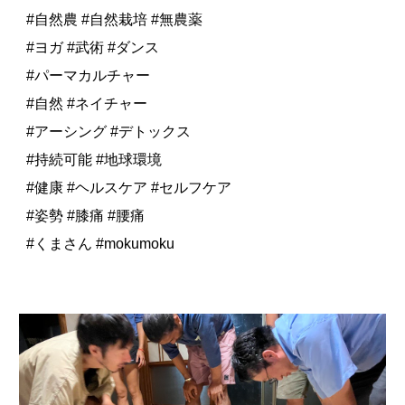
#自然農 #自然栽培 #無農薬
#ヨガ #武術 #ダンス
#パーマカルチャー
#自然 #ネイチャー
#アーシング #デトックス
#持続可能 #地球環境
#健康 #ヘルスケア #セルフケア
#姿勢 #膝痛 #腰痛
#くまさん #mokumoku