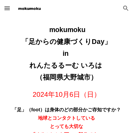
Skip to main content
Skip to navigation
mokumoku
「足からの健康づくりDay」
in
れんたるるーむ いろは
（福岡県
大野城
市）
2024年
10
月
6
日（日）
「足」（foot）は身体のどの部分かご存知ですか？
地球とコンタクトしている
とっても大切な