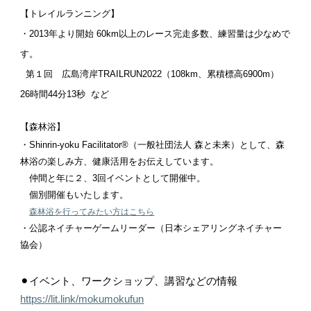
【トレイルランニング】
・2013年より開始 60km以上のレース完走多数、練習量は少なめで
す。
第１回 広島湾岸TRAILRUN2022（108km、累積標高6900m）
26時間44分13秒 など
【森林浴】
・
Shinrin-yoku Facilitator®︎（一般社団法人 森と未来）として、森
林浴の楽しみ方、健康
活用をお伝えしています。
仲間と年に２、3回イベントとして開催中。
個別開催もいたします。
森林浴を行ってみたい方はこちら
・公認ネイチャーゲームリーダー（日本シェアリングネイチャー
協会）
⚫︎イベント、ワークショップ、講習などの情報
https://lit.link/mokumokufun