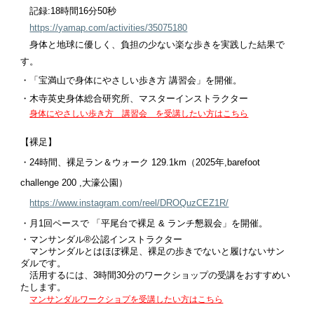
記録:18時間16分50秒
https://yamap.com/activities/35075180
身体と地球に優しく、負担の少ない楽な歩きを実践した結果で
す。
・「宝満山で身体にやさしい歩き方 講習会」を開催。
・
木寺英史身体総合研究所
、マスターインストラクター
身体にやさしい歩き方 講習会 を受講したい方はこちら
【裸足】
・24時間、裸足ラン＆ウォーク
129.1km（2025年,barefoot
challenge 200 ,大濠公園）
https://www.instagram.com/reel/DROQuzCEZ1R/
・月1回ペースで 「平尾台で裸足 & ランチ懇親会」を開催。
・マンサンダル®︎公認インストラクター
マンサンダルとはほぼ裸足、裸足の歩きでないと履けないサン
ダルです。
活用するには、3時間30分のワークショップの受講をおすすめい
たします。
マンサンダルワークショプを受講したい方はこちら