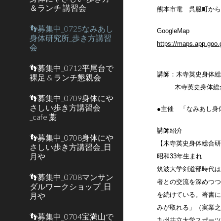
＆ランチ 講習会
熊本市電 呉服町から
👣募集中_0725なみあし
GoogleMap
身体研究所_歩き方講習
https://maps.app.goo
会
👣募集中_0712平尾台で
講師：
木寺英史身体
裸足 & ランチ懇親会
木寺英史身体総合研
👣募集中_0709身体にや
さしい歩き方講習会
●主催 「なみあし身
_cafe 藁
講師紹介
👣募集中_0708身体にや
【木寺英史身体総合
さしい歩き方講習会_日
月や
昭和33年生まれ
筑波大学剣道部時代
👣募集中_0708マンサン
者との交流を深めつ
ダルワークショップ_日
月や
を続けている。著書
みが取れる」（実業
👣募集中_0704宝満山で
九州共立大学スポー