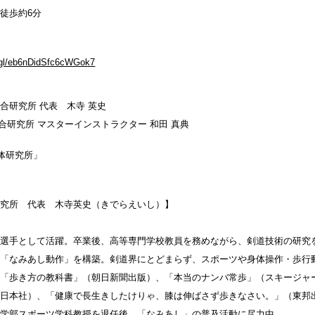
徒歩約6分
.gl/eb6nDidSfc6cWGok7
総合研究所
代表 木寺 英史
究所 マスターインストラクター 和田 真典
体研究所」
研究所 代表 木寺英史（きでらえいし）】
は選手として活躍。卒業後、高等専門学校教員を務めながら、剣道技術の研究
つ「なみあし動作」を構築。剣道界にとどまらず、スポーツや身体操作・歩行
に「歩き方の教科書」（朝日新聞出版）、「本当のナンバ常歩」（スキージャ
之日本社）、「健康で長生きしたけりゃ、膝は伸ばさず歩きなさい。」（東邦
ツ学部スポーツ学科教授を退任後、「なみあし」の普及活動に尽力中。