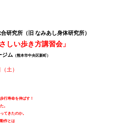
ip to main content
Skip to navigat
総合研究所（
旧 なみあし身体研究所
）
さしい歩き方講習会」
ージム
（熊本市中央区新町）
日（土）
で歩行寿命を伸ばす！
いた。
わってきたのか。
い動作とは