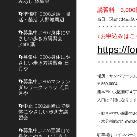
みあし_体験会
講習料 3,00
👣準備中_0808足活・腸
活・菌活_大野城周辺
当日、現金でお支払
＊＊＊＊＊＊＊＊＊
👣募集中_0807身体にや
↓お申込みはこ
さしい歩き方講習会
_cafe 藁
https://
👣募集中_0806身体にや
さしい歩き方講習会_日
＊＊＊＊＊＊＊＊＊
月や
場所：サンパワージム
👣募集中_0806マンサン
〒860-0004
ダルワークショップ_日
熊本市中央区新町４
月や
入口は２階になりま
👣中止_0802高崎山で身
体にやさしい 歩き方講
・動きやすい服装で
習会
・水分補給のための
👣募集中_0726宝満山で
駐車場はコインパー
身体にやさしい 歩き方