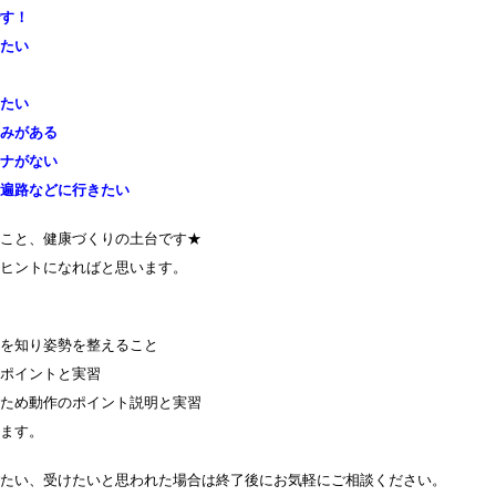
です！
したい
い
したい
痛みがある
ミナがない
お遍路などに行きたい
ること、健康づくりの土台です★
のヒントになればと思います。
態を知り姿勢を整えること
のポイントと実習
くため動作のポイント説明と実習
きます。
したい、受けたいと思われた場合は終了後にお気軽にご相談ください。